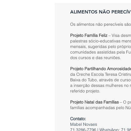
ALIMENTOS NÃO PERECÍV
Os alimentos não perecíveis sã
Projeto Família Feliz
– Visa desmi
palestras sócio-educativas mens
mensais, sugeridas pelo próprio
comunidades assistidas pela Fu
dos cursos e das reuniões.
Projeto Partilhando Amorosidad
da Creche Escola Teresa Cristin
Baixa do Tubo, através de curso
a inserção dessas mulheres no 
referido projeto.
Projeto Natal das Famílias
– O pr
famílias acompanhadas pelo Núc
Contato:
Mabel Novaes
71 3286-7796 | WhatsApp: 71 9