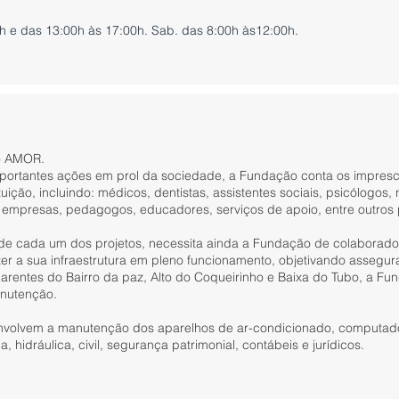
h e das 13:00h às 17:00h. Sab. das 8:00h às12:00h.
do AMOR.
ortantes ações em prol da sociedade, a Fundação conta os impresci
tuição, incluindo: médicos, dentistas, assistentes sociais, psicólogos,
empresas, pedagogos, educadores, serviços de apoio, entre outros p
 de cada um dos projetos, necessita ainda a Fundação de colaborado
er a sua infraestrutura em pleno funcionamento, objetivando assegur
rentes do Bairro da paz, Alto do Coqueirinho e Baixa do Tubo, a F
anutenção.
envolvem a manutenção dos aparelhos de ar-condicionado, computador
 hidráulica, civil, segurança patrimonial, contábeis e jurídicos.