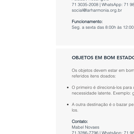
71 3035-2008 | WhatsApp: 71 9
social@larharmonia.org.br
Funcionamento:
Seg. a sexta das 8:00h às 12:00
OBJETOS EM BOM ESTAD
Os objetos devem estar em bom e
referidos itens doados:
O primeiro é direcioná-los par
necessidade latente. Exemplo: g
A outra destinação é o bazar p
los.
Contato:
Mabel Novaes
71 3286-7796 | WhatsApp: 71 9