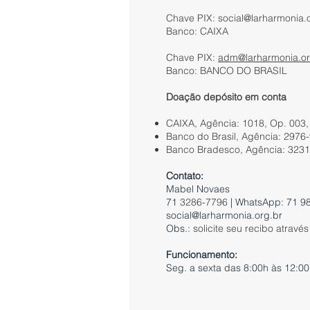
Chave PIX:
social@larharmonia.
Banco: CAIXA
Chave PIX:
adm@larharmonia.or
Banco: BANCO DO BRASIL
Doação depósito em conta
CAIXA, Agência: 1018, Op. 003,
Banco do Brasil, Agência: 2976-
Banco Bradesco, Agência: 3231,
Contato:
Mabel Novaes
71
3286-7796
| WhatsApp: 71 9
social@larharmonia.org.br
Obs.:
solicite seu recibo atravé
Funcionamento:
Seg. a sexta das 8:00h às 12:00