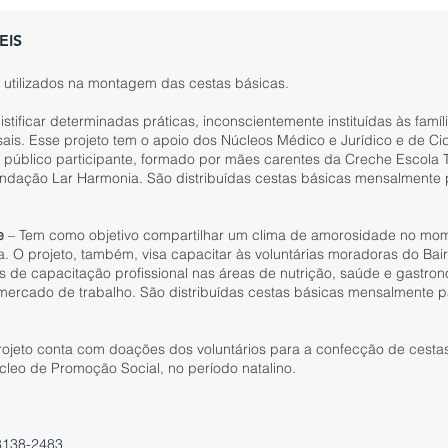
EIS
o utilizados na montagem das cestas básicas.
stificar determinadas práticas, inconscientemente instituídas às famíli
ais. Esse projeto tem o apoio dos Núcleos Médico e Jurídico e de Ci
 público participante, formado por mães carentes da Creche Escola T
ndação Lar Harmonia. São distribuídas cestas básicas mensalmente
e
– Tem como objetivo compartilhar um clima de amorosidade no mom
a. O projeto, também, visa capacitar às voluntárias moradoras do Bair
s de capacitação profissional nas áreas de nutrição, saúde e gastro
mercado de trabalho. São distribuídas cestas básicas mensalmente 
ojeto conta com doações dos voluntários para a confecção de cesta
leo de Promoção Social, no período natalino.
8138-2483