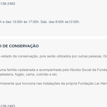
8138-2483
h e das 13:00h às 17:00h. Sab. das 8:00h às12:00h.
O DE CONSERVAÇÃO
stado de conservação, pois serão utilizados por outras pessoas. Do
a uma família cadastrada e acompanhada pelo Núcleo Social da Fund
eladeira, fogão, cama, colchão e etc.
ermanente que funciona nas instalações da própria Fundação Lar Har
8138-2483