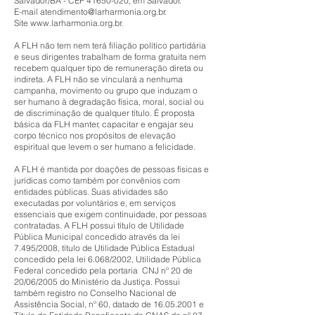
Salvador/BA - CEP
41650-020
, em Salvador.
E-mail
atendimento@larharmonia.org.br
.
Site
www.larharmonia.org.br
.
A FLH não tem nem terá filiação político partidária
e seus dirigentes trabalham de forma gratuita nem
recebem qualquer tipo de remuneração direta ou
indireta. A FLH não se vinculará a nenhuma
campanha, movimento ou grupo que induzam o
ser humano à degradação física, moral, social ou
de discriminação de qualquer título. É proposta
básica da FLH manter, capacitar e engajar seu
corpo técnico nos propósitos de elevação
espiritual que levem o ser humano a felicidade.
A FLH é mantida por doações de pessoas físicas e
jurídicas como também por convênios com
entidades públicas. Suas atividades são
executadas por voluntários e, em serviços
essenciais que exigem continuidade, por pessoas
contratadas. A FLH possui título de Utilidade
Pública Municipal concedido através da lei
7.495/2008, título de Utilidade Pública Estadual
concedido pela lei 6.068/2002, Utilidade Pública
Federal concedido pela portaria CNJ nº 20 de
20/06/2005 do Ministério da Justiça. Possui
também registro no Conselho Nacional de
Assistência Social, nº 60, datado de
16.05.2001
e