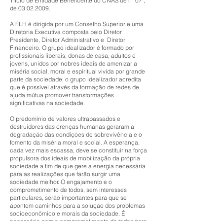
Título de Entidade Beneficente do CNAS de nº 07 ,
de
03.02.2009
.
A FLH é dirigida por um Conselho Superior e uma
Diretoria Executiva composta pelo Diretor
Presidente, Diretor Administrativo e Diretor
Financeiro. O grupo idealizador é formado por
profissionais liberais, donas de casa, adultos e
jovens, unidos por nobres ideais de amenizar a
miséria social, moral e espiritual vivida por grande
parte da sociedade. o grupo idealizador acredita
que é possível através da formação de redes de
ajuda mútua promover transformações
significativas na sociedade.
O predomínio de valores ultrapassados e
destruidores das crenças humanas geraram a
degradação das condições de sobrevivência e o
fomento da miséria moral e social. A esperança,
cada vez mais escassa, deve se constituir na força
propulsora dos ideais de mobilização da própria
sociedade a fim de que gere a energia necessária
para as realizações que farão surgir uma
sociedade melhor. O engajamento e o
comprometimento de todos, sem interesses
particulares, serão importantes para que se
apontem caminhos para a solução dos problemas
socioeconômico e morais da sociedade. É