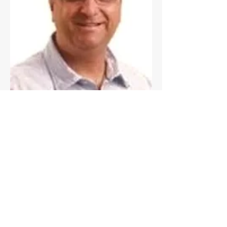
Sheldon Menezes
Diretor Financeiro e Membro do Conselho
Superior
Médico, Especialista em Urologia, Escritor, Sócio
do Instituto de Urologia da Bahia, Preceptor da
Residência de Urologia do Hospital Santa Isabel.
sheldon@larharmonia.org.br