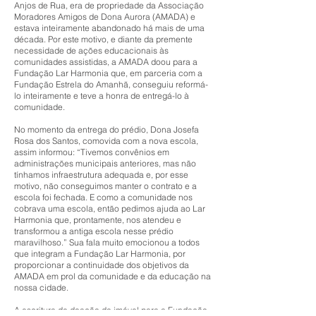
Anjos de Rua, era de propriedade da Associação
Moradores Amigos de Dona Aurora (AMADA) e
estava inteiramente abandonado há mais de uma
década. Por este motivo, e diante da premente
necessidade de ações educacionais às
comunidades assistidas, a AMADA doou para a
Fundação Lar Harmonia que, em parceria com a
Fundação Estrela do Amanhã, conseguiu reformá-
lo inteiramente e teve a honra de entregá-lo à
comunidade.
No momento da entrega do prédio, Dona Josefa
Rosa dos Santos, comovida com a nova escola,
assim informou: “Tivemos convênios em
administrações municipais anteriores, mas não
tínhamos infraestrutura adequada e, por esse
motivo, não conseguimos manter o contrato e a
escola foi fechada. E como a comunidade nos
cobrava uma escola, então pedimos ajuda ao Lar
Harmonia que, prontamente, nos atendeu e
transformou a antiga escola nesse prédio
maravilhoso.” Sua fala muito emocionou a todos
que integram a Fundação Lar Harmonia, por
proporcionar a continuidade dos objetivos da
AMADA em prol da comunidade e da educação na
nossa cidade.
A escritura de doação do imóvel para a Fundação