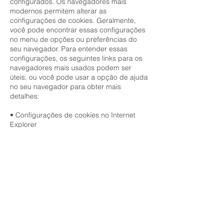
configurados. Os navegadores mais
modernos permitem alterar as
configurações de cookies. Geralmente,
você pode encontrar essas configurações
no menu de opções ou preferências do
seu navegador. Para entender essas
configurações, os seguintes links para os
navegadores mais usados podem ser
úteis, ou você pode usar a opção de ajuda
no seu navegador para obter mais
detalhes:
• Configurações de cookies no Internet
Explorer
• Configurações de cookies no Firefox
• Configurações de cookies no Chrome
• Configurações de cookies no Safari Web
e iOS
Se você desativar os cookies, esteja ciente
de que alguns dos recursos poderão não
funcionar corretamente.
Em um dispositivo móvel, você também
pode ajustar suas configurações para